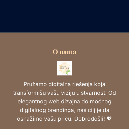
O nama
Pružamo digitalna rješenja koja
transformišu vašu viziju u stvarnost. Od
elegantnog web dizajna do moćnog
digitalnog brendinga, naš cilj je da
osnažimo vašu priču. Dobrodošli! 💖