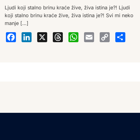
Ljudi koji stalno brinu kraće žive, živa istina je?! Ljudi
koji stalno brinu kraće žive, živa istina je?! Svi mi neko
manje […]
Facebook
LinkedIn
X
Threads
WhatsA
Email
Co
S
Lin