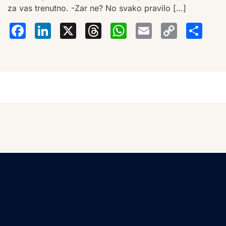
za vas trenutno. -Zar ne? No svako pravilo […]
Facebook
LinkedIn
X
Threads
WhatsA
Email
Co
S
Lin