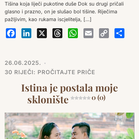
Tišina koja liječi pukotine duše Dok su drugi pričali
glasno i prazno, on je slušao bol tišine. Riječima
pažljivim, kao rukama iscjelitelja, […]
Facebook
LinkedIn
X
Threads
WhatsA
Email
Co
S
Lin
26.06.2025.
30 RIJEČI: PROČITAJTE PRIČE
Istina je postala moje
sklonište
0 (0)