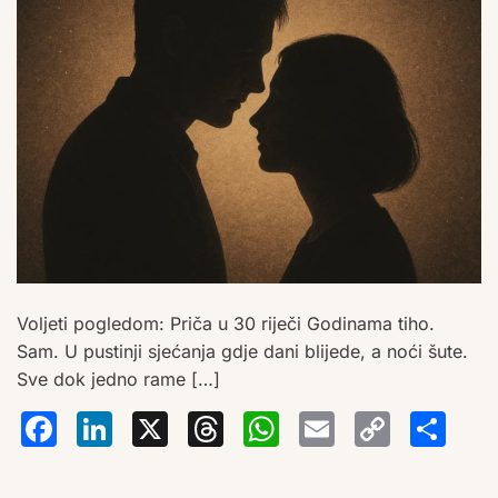
Voljeti pogledom: Priča u 30 riječi Godinama tiho.
Sam. U pustinji sjećanja gdje dani blijede, a noći šute.
Sve dok jedno rame […]
Facebook
LinkedIn
X
Threads
WhatsA
Email
Co
S
Lin