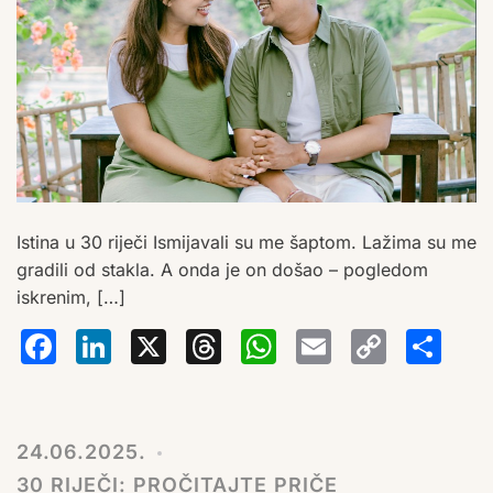
Istina u 30 riječi Ismijavali su me šaptom. Lažima su me
gradili od stakla. A onda je on došao – pogledom
iskrenim, […]
Facebook
LinkedIn
X
Threads
WhatsA
Email
Co
S
Lin
24.06.2025.
30 RIJEČI: PROČITAJTE PRIČE