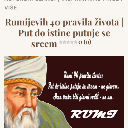
VIŠE
Rumijevih 40 pravila života |
Put do istine putuje se
srcem
0 (0)