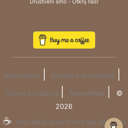
Društveni smo - Otkrij nas!
|
|
Impressum
Pravila o privatnosti
|
|
Uslovi korištenja
Newsletter
©
2026
☕
Ako želiš, podrži moj rad šoljicom