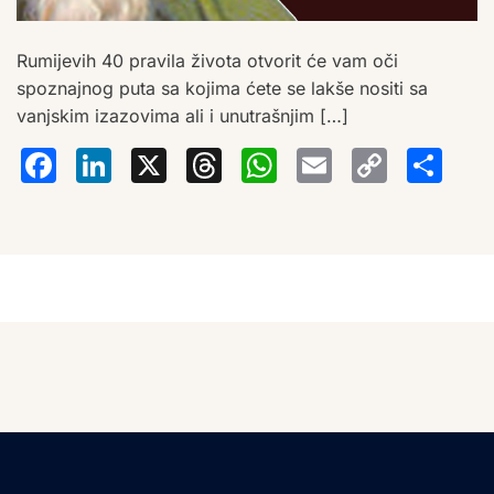
Rumijevih 40 pravila života otvorit će vam oči
spoznajnog puta sa kojima ćete se lakše nositi sa
vanjskim izazovima ali i unutrašnjim […]
Facebook
LinkedIn
X
Threads
WhatsA
Email
Co
S
Lin