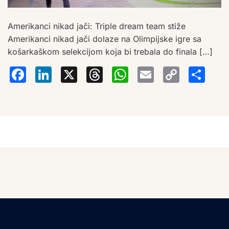
Amerikanci nikad jači: Triple dream team stiže
Amerikanci nikad jači dolaze na Olimpijske igre sa
košarkaškom selekcijom koja bi trebala do finala […]
Facebook
LinkedIn
X
Threads
WhatsA
Email
Co
S
Lin