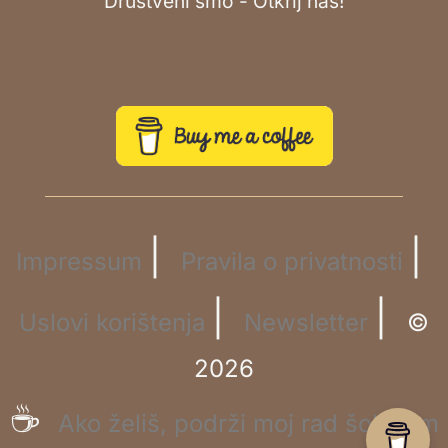
Društveni smo - Otkrij nas!
|
|
Impressum
Pravila o privatnosti
|
|
Uslovi korištenja
Newsletter
©
2026
☕
Ako želiš, podrži moj rad šoljicom