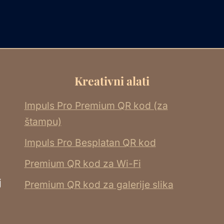
Kreativni alati
Impuls Pro Premium QR kod (za
štampu)
Impuls Pro Besplatan QR kod
Premium QR kod za Wi-Fi
j
Premium QR kod za galerije slika