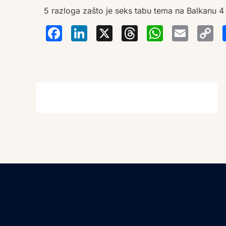
5 razloga zašto je seks tabu tema na Balkanu 4 
Facebook
LinkedIn
X
Thread
Wha
Em