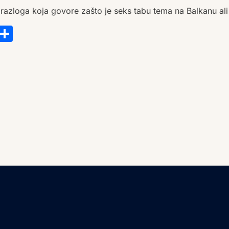
razloga koja govore zašto je seks tabu tema na Balkanu ali 
s
tsApp
ail
Copy
Share
Link