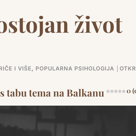
stojan život
IČE I VIŠE
,
POPULARNA PSIHOLOGIJA │OTKR
eks tabu tema na Balkanu
0 (