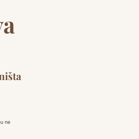
va
ništa
nu ne