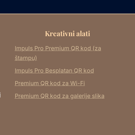
Kreativni alati
Impuls Pro Premium QR kod (za
štampu)
Impuls Pro Besplatan QR kod
Premium QR kod za Wi-Fi
j
Premium QR kod za galerije slika