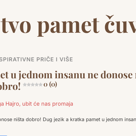
tvo pamet ču
SPIRATIVNE PRIČE I VIŠE
et u jednom insanu ne donose 
obro!
0 (0)
onose ništa dobro! Dug jezik a kratka pamet u jednom insa