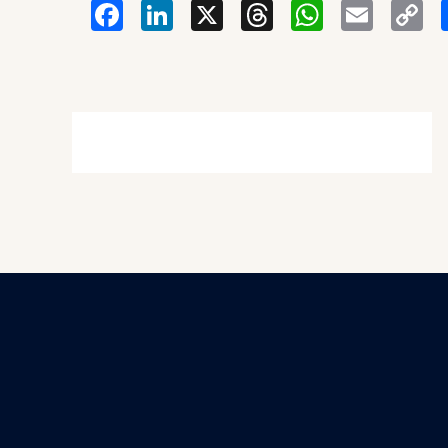
Facebook
LinkedIn
X
Thread
Wha
Em