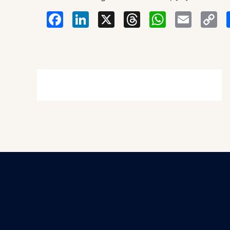
Facebook
LinkedIn
X
Thread
Wha
Em