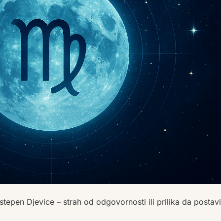
stepen Djevice – strah od odgovornosti ili prilika da postav