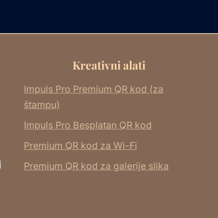
Kreativni alati
Impuls Pro Premium QR kod (za
štampu)
Impuls Pro Besplatan QR kod
Premium QR kod za Wi-Fi
j
Premium QR kod za galerije slika