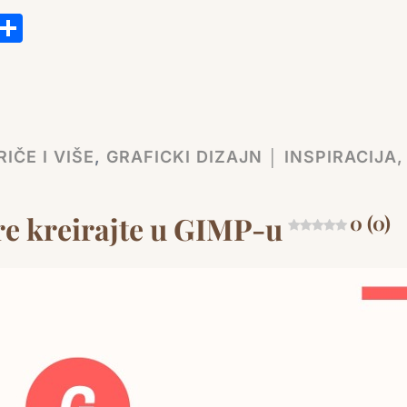
s
tsApp
ail
Copy
Share
Link
IČE I VIŠE
,
GRAFICKI DIZAJN │ INSPIRACIJA,
re kreirajte u GIMP-u
0 (0)