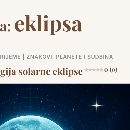
eklipsa
a:
IJEME | ZNAKOVI, PLANETE I SUDBINA
gija solarne eklipse
0 (0)