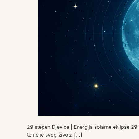
29 stepen Djevice | Energija solarne eklipse 29 
temelje svog života […]