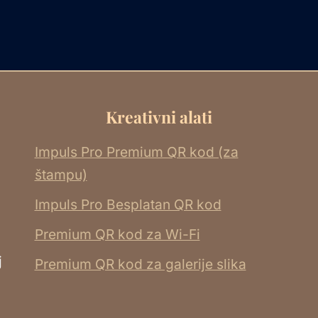
Kreativni alati
Impuls Pro Premium QR kod (za
štampu)
Impuls Pro Besplatan QR kod
Premium QR kod za Wi-Fi
j
Premium QR kod za galerije slika