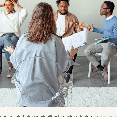
 poslovanju Kako primjeniti psiholoske principe za uspjeh u