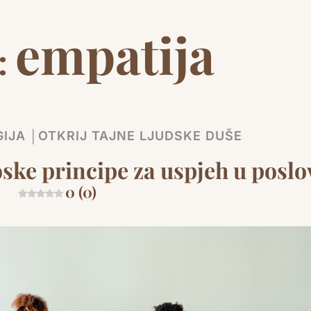
empatija
:
IJA │OTKRIJ TAJNE LJUDSKE DUŠE
ske principe za uspjeh u posl
0 (0)