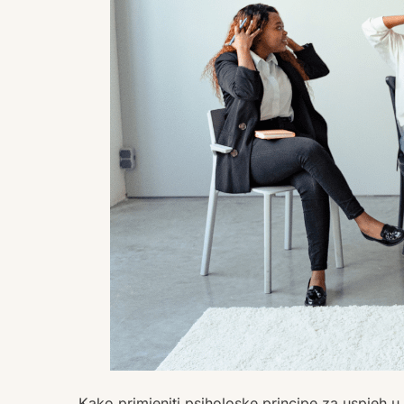
Kako primjeniti psiholoske principe za uspjeh u