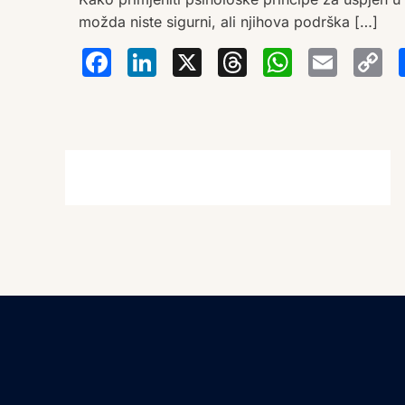
možda niste sigurni, ali njihova podrška […]
Facebook
LinkedIn
X
Thread
Wha
Em