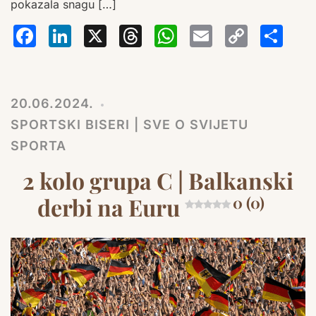
pokazala snagu […]
Facebook
LinkedIn
X
Threads
WhatsA
Email
Co
S
Lin
20.06.2024.
SPORTSKI BISERI | SVE O SVIJETU
SPORTA
2 kolo grupa C | Balkanski
derbi na Euru
0 (0)