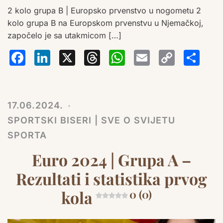
2 kolo grupa B | Europsko prvenstvo u nogometu 2
kolo grupa B na Europskom prvenstvu u Njemačkoj,
započelo je sa utakmicom […]
Facebook
LinkedIn
X
Threads
WhatsA
Email
Co
S
Lin
17.06.2024.
SPORTSKI BISERI | SVE O SVIJETU
SPORTA
Euro 2024 | Grupa A –
Rezultati i statistika prvog
kola
0 (0)