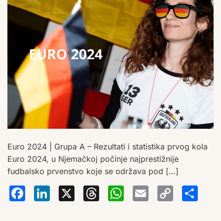
Euro 2024 | Grupa A – Rezultati i statistika prvog kola
Euro 2024, u Njemačkoj počinje najprestižnije
fudbalsko prvenstvo koje se održava pod […]
Facebook
LinkedIn
X
Threads
WhatsA
Email
Co
S
Lin