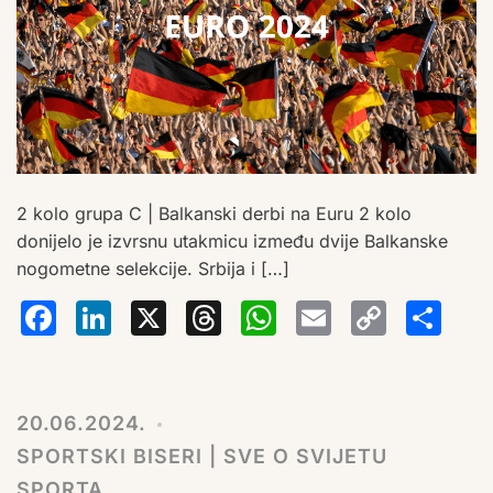
2 kolo grupa C | Balkanski derbi na Euru 2 kolo
donijelo je izvrsnu utakmicu između dvije Balkanske
nogometne selekcije. Srbija i […]
Facebook
LinkedIn
X
Threads
WhatsA
Email
Co
S
Lin
20.06.2024.
SPORTSKI BISERI | SVE O SVIJETU
SPORTA