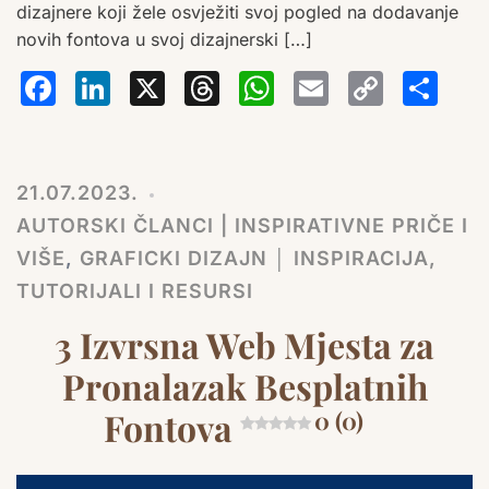
dizajnere koji žele osvježiti svoj pogled na dodavanje
novih fontova u svoj dizajnerski […]
Facebook
LinkedIn
X
Threads
WhatsA
Email
Co
S
Lin
21.07.2023.
AUTORSKI ČLANCI | INSPIRATIVNE PRIČE I
VIŠE
,
GRAFICKI DIZAJN │ INSPIRACIJA,
TUTORIJALI I RESURSI
3 Izvrsna Web Mjesta za
Pronalazak Besplatnih
Fontova
0 (0)