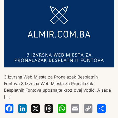
3 Izvrsna Web Mjesta za Pronalazak Besplatnih
Fontova 3 Izvrsna Web Mjesta za Pronalazak
Besplatnih Fontova upoznajte kroz ovaj vodič. A sada
[…]
Facebook
LinkedIn
X
Threads
WhatsA
Email
Co
S
Lin