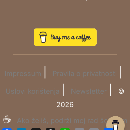
|
|
Impressum
Pravila o privatnosti
|
|
Uslovi korištenja
Newsletter
©
2026
☕
Ako želiš, podrži moj rad šoljicom