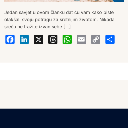
Jedan savjet u ovom članku dat ću vam kako biste
olakšali svoju potragu za sretnijim životom. Nikada
sreću ne tražite izvan sebe […]
Facebook
LinkedIn
X
Threads
WhatsA
Email
Co
S
Lin