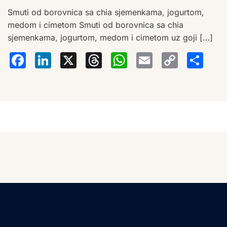
Smuti od borovnica sa chia sjemenkama, jogurtom,
medom i cimetom Smuti od borovnica sa chia
sjemenkama, jogurtom, medom i cimetom uz goji […]
Facebook
LinkedIn
X
Threads
WhatsA
Email
Co
S
Lin