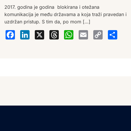
2017. godina je godina blokirana i otežana
komunikacija je među državama a koja traži pravedan i
uzdržan pristup. S tim da, po mom […]
Facebook
LinkedIn
X
Threads
WhatsA
Email
Co
S
Lin