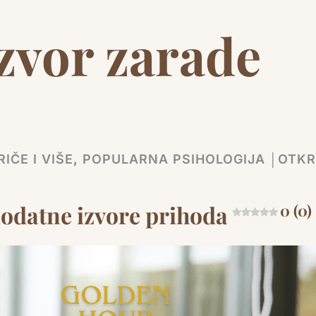
zvor zarade
IČE I VIŠE
,
POPULARNA PSIHOLOGIJA │OTKR
 dodatne izvore prihoda
0 (0)