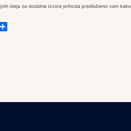
jajnih ideja za dodatne izvore prihoda predlažemo vam kako
s
tsApp
ail
Copy
Share
Link