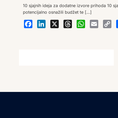
10 sjajnih ideja za dodatne izvore prihoda 10 s
potencijalno osnažili budžet te […]
Facebook
LinkedIn
X
Thread
Wha
Em