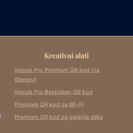
Kreativni alati
Impuls Pro Premium QR kod (za
štampu)
Impuls Pro Besplatan QR kod
Premium QR kod za Wi-Fi
j
Premium QR kod za galerije slika