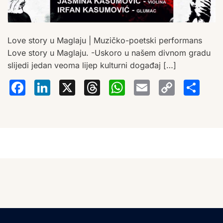
Love story u Maglaju | Muzičko-poetski performans
Love story u Maglaju. -Uskoro u našem divnom gradu
slijedi jedan veoma lijep kulturni događaj […]
Facebook
LinkedIn
X
Threads
WhatsA
Email
Co
S
Lin