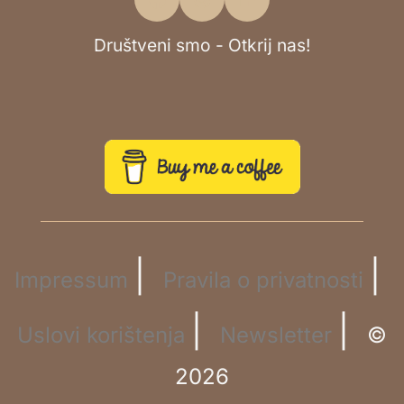
Društveni smo - Otkrij nas!
|
|
Impressum
Pravila o privatnosti
|
|
Uslovi korištenja
Newsletter
©
2026