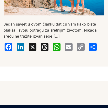
Jedan savjet u ovom članku dat ću vam kako biste
olakšali svoju potragu za sretnijim životom. Nikada
sreću ne tražite izvan sebe […]
Facebook
LinkedIn
X
Threads
WhatsA
Email
Co
S
Lin