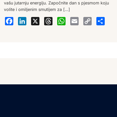
vašu jutarnju energiju. Započnite dan s pjesmom koju
volite i omiljenim smutijem za […]
Facebook
LinkedIn
X
Threads
WhatsA
Email
Co
S
Lin