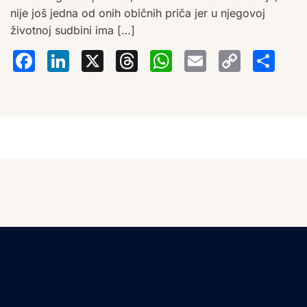
nije još jedna od onih običnih priča jer u njegovoj
životnoj sudbini ima […]
Facebook
LinkedIn
X
Threads
WhatsA
Email
Co
S
Lin