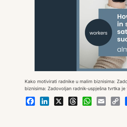
Kako motivirati radnike u malim biznisima: Zado
biznisima: Zadovoljan radnik-uspješna tvrtka je
Facebook
LinkedIn
X
Thread
Wha
Em