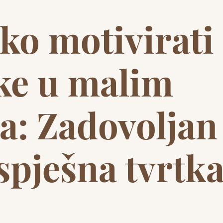
ko motivirati
ke u malim
a: Zadovoljan
pješna tvrtk