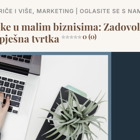
IČE I VIŠE
,
MARKETING | OGLASITE SE S NA
ike u malim biznisima: Zadovo
pješna tvrtka
0 (0)