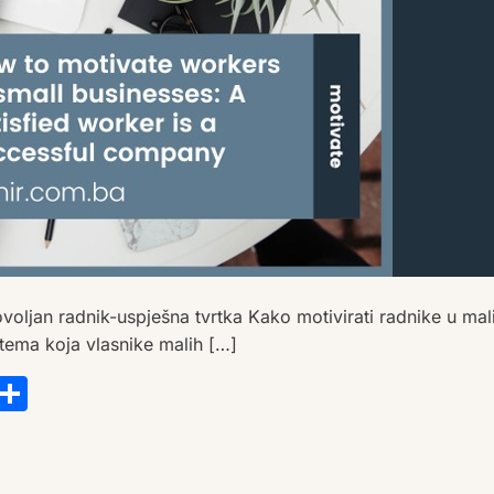
voljan radnik-uspješna tvrtka Kako motivirati radnike u ma
 tema koja vlasnike malih […]
s
tsApp
ail
Copy
Share
Link