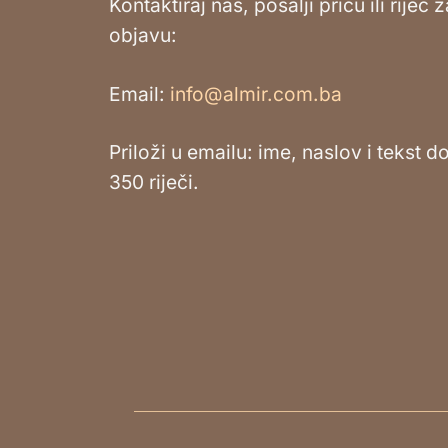
Kontaktiraj nas, pošalji priču ili riječ z
objavu:
Email:
info@almir.com.ba
Priloži u emailu: ime, naslov i tekst d
350 riječi.