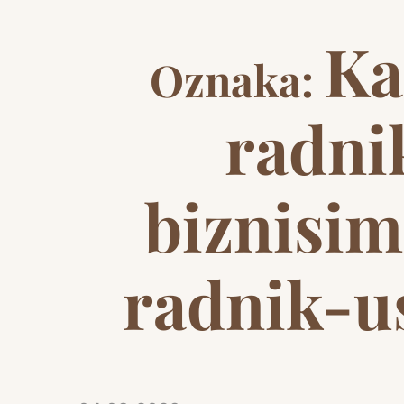
Ka
Oznaka:
radni
biznisim
radnik-us