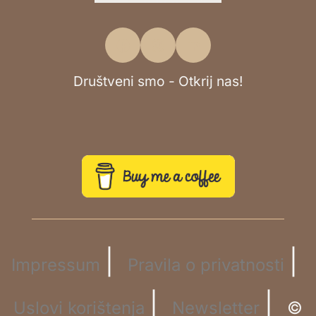
Društveni smo - Otkrij nas!
|
|
Impressum
Pravila o privatnosti
|
|
Uslovi korištenja
Newsletter
©