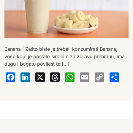
Banana | Zašto biste je trebali konzumirati Banana,
voće koje je postalo sinonim za zdravu prehranu, ima
dugu i bogatu povijest te […]
Facebook
LinkedIn
X
Threads
WhatsA
Email
Co
S
Lin