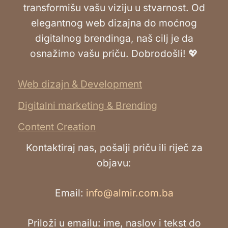
transformišu vašu viziju u stvarnost. Od
elegantnog web dizajna do moćnog
digitalnog brendinga, naš cilj je da
osnažimo vašu priču. Dobrodošli! 💖
Web dizajn & Development
Digitalni marketing & Brending
Content Creation
Kontaktiraj nas, pošalji priču ili riječ za
objavu:
Email:
info@almir.com.ba
Priloži u emailu: ime, naslov i tekst do