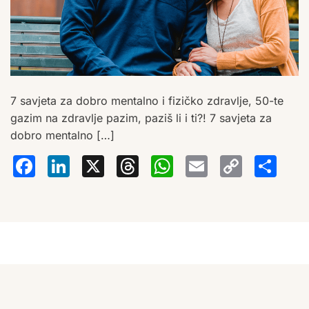
7 savjeta za dobro mentalno i fizičko zdravlje, 50-te
gazim na zdravlje pazim, paziš li i ti?! 7 savjeta za
dobro mentalno […]
Facebook
LinkedIn
X
Threads
WhatsA
Email
Co
S
Lin