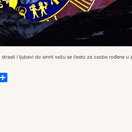
e strasti i ljubavi do smrti vežu se često za osobe rođene u
s
tsApp
ail
Copy
Share
Link