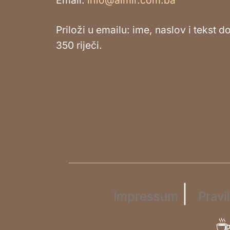
Priloži u emailu: ime, naslov i tekst d
350 riječi.
|
Impressum
Pravi