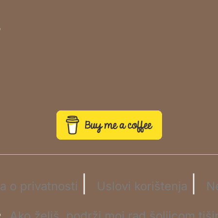
o
|
|
la o privatnosti
Uslovi korištenja
N
☕
Ako želiš, podrži moj rad šoljicom tiši