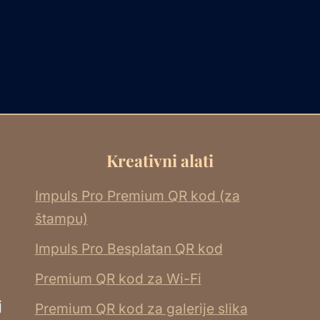
Kreativni alati
Impuls Pro Premium QR kod (za
štampu)
Impuls Pro Besplatan QR kod
Premium QR kod za Wi-Fi
j
Premium QR kod za galerije slika