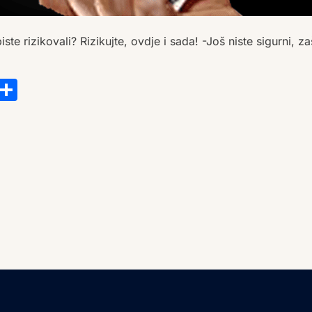
iste rizikovali? Rizikujte, ovdje i sada! -Još niste sigurni, za
s
tsApp
ail
Copy
Share
Link