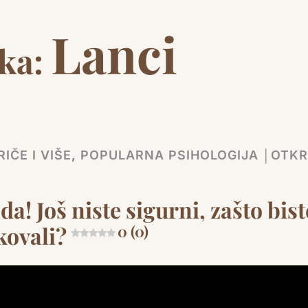
Lanci
ka:
IČE I VIŠE
,
POPULARNA PSIHOLOGIJA │OTKR
ada! Još niste sigurni, zašto bist
kovali?
0 (0)