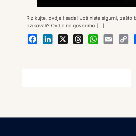
Rizikujte, ovdje i sada!-Još niste sigurni, zašto b
rizikovali? Ovdje ne govorimo […]
Facebook
LinkedIn
X
Thread
Wha
Em