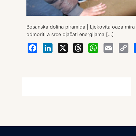
Bosanska dolina piramida | Ljekovita oaza mira
odmoriti a srce ojačati energijama […]
Facebook
LinkedIn
X
Thread
Wha
Em