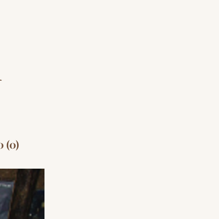
i
0 (0)