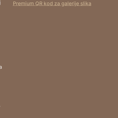
j
Premium QR kod za galerije slika
a
o