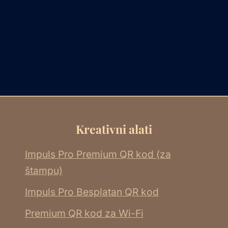
Kreativni alati
Impuls Pro Premium QR kod (za
štampu)
Impuls Pro Besplatan QR kod
Premium QR kod za Wi-Fi