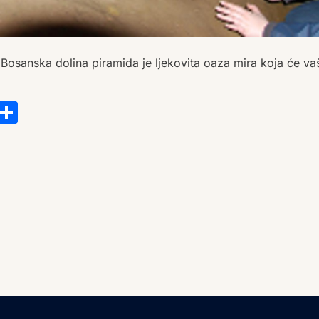
 Bosanska dolina piramida je ljekovita oaza mira koja će v
s
tsApp
ail
Copy
Share
Link