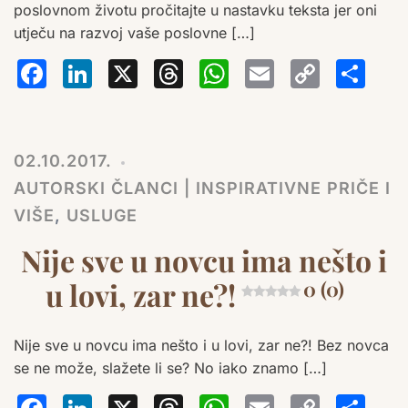
poslovnom životu pročitajte u nastavku teksta jer oni
utječu na razvoj vaše poslovne […]
Facebook
LinkedIn
X
Threads
WhatsA
Email
Co
S
Lin
02.10.2017.
AUTORSKI ČLANCI | INSPIRATIVNE PRIČE I
VIŠE
,
USLUGE
Nije sve u novcu ima nešto i
u lovi, zar ne?!
0 (0)
Nije sve u novcu ima nešto i u lovi, zar ne?! Bez novca
se ne može, slažete li se? No iako znamo […]