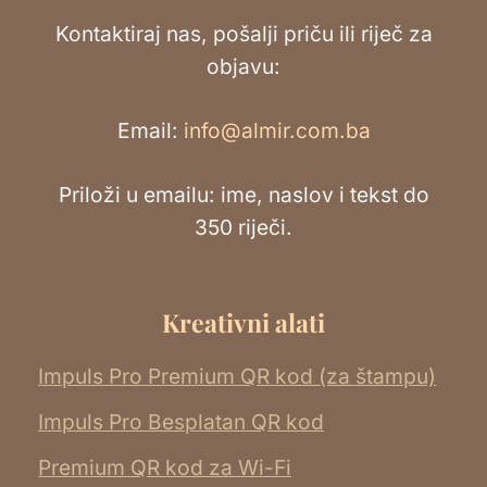
Kontaktiraj nas, pošalji priču ili riječ za
objavu:
Email:
info@almir.com.ba
Priloži u emailu: ime, naslov i tekst do
350 riječi.
Kreativni alati
Impuls Pro Premium QR kod (za štampu)
Impuls Pro Besplatan QR kod
Premium QR kod za Wi-Fi