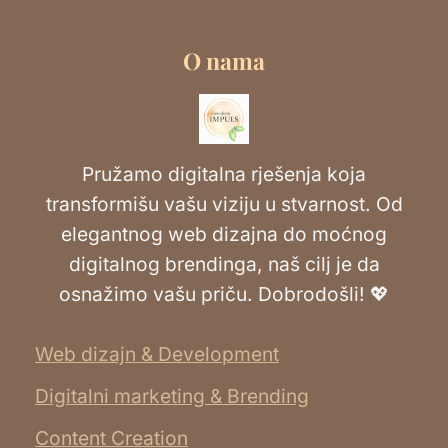
O nama
Pružamo digitalna rješenja koja
transformišu vašu viziju u stvarnost. Od
elegantnog web dizajna do moćnog
digitalnog brendinga, naš cilj je da
osnažimo vašu priču. Dobrodošli! 💖
Web dizajn & Development
Digitalni marketing & Brending
Content Creation