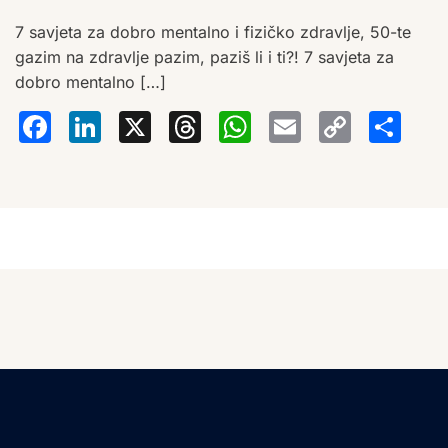
7 savjeta za dobro mentalno i fizičko zdravlje, 50-te
gazim na zdravlje pazim, paziš li i ti?! 7 savjeta za
dobro mentalno […]
Facebook
LinkedIn
X
Threads
WhatsA
Email
Co
S
Lin