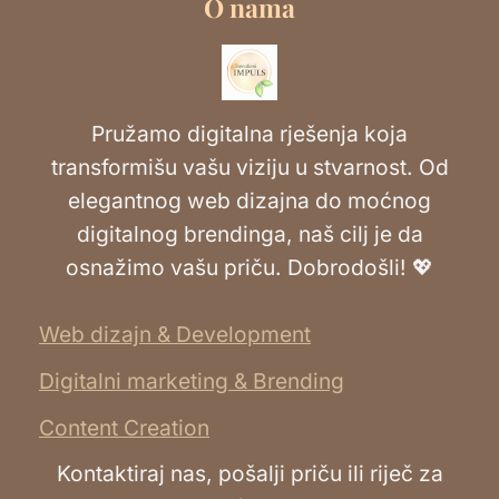
O nama
Pružamo digitalna rješenja koja
transformišu vašu viziju u stvarnost. Od
elegantnog web dizajna do moćnog
digitalnog brendinga, naš cilj je da
osnažimo vašu priču. Dobrodošli! 💖
Web dizajn & Development
Digitalni marketing & Brending
Content Creation
Kontaktiraj nas, pošalji priču ili riječ za