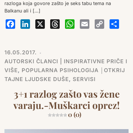
razloga koja govore zašto je seks tabu tema na
Balkanu ali i […]
Facebook
LinkedIn
X
Threads
WhatsA
Email
Co
S
Lin
16.05.2017.
AUTORSKI ČLANCI | INSPIRATIVNE PRIČE I
VIŠE
,
POPULARNA PSIHOLOGIJA │OTKRIJ
TAJNE LJUDSKE DUŠE
,
SERVISI
3+1 razlog zašto vas žene
varaju.-Muškarci oprez!
0 (0)