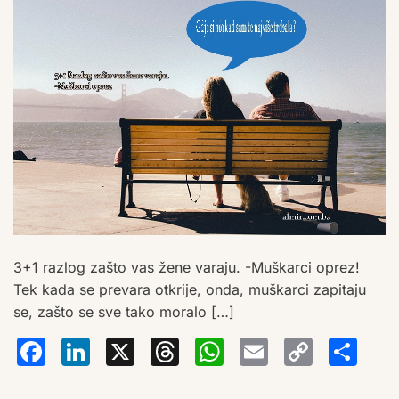
3+1 razlog zašto vas žene varaju. -Muškarci oprez!
Tek kada se prevara otkrije, onda, muškarci zapitaju
se, zašto se sve tako moralo […]
Facebook
LinkedIn
X
Threads
WhatsA
Email
Co
S
Lin