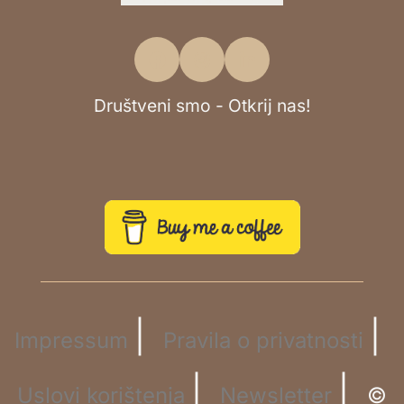
Društveni smo - Otkrij nas!
|
|
Impressum
Pravila o privatnosti
|
|
Uslovi korištenja
Newsletter
©