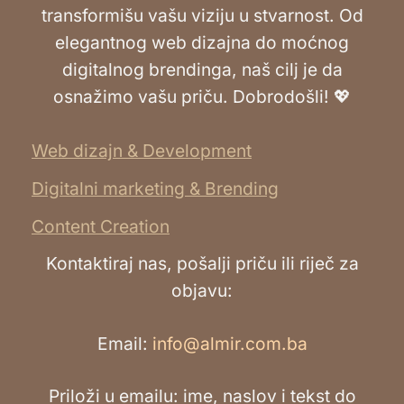
transformišu vašu viziju u stvarnost. Od
elegantnog web dizajna do moćnog
digitalnog brendinga, naš cilj je da
osnažimo vašu priču. Dobrodošli! 💖
Web dizajn & Development
Digitalni marketing & Brending
Content Creation
Kontaktiraj nas, pošalji priču ili riječ za
objavu:
Email:
info@almir.com.ba
Priloži u emailu: ime, naslov i tekst do