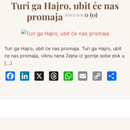
Turi ga Hajro, ubit će nas
promaja
0 (0)
Turi ga Hajro, ubit će nas promaja. Turi ga Hajro, ubit
će nas promaja, viknu nena Zejna iz gornje sobe dok u
[…]
Facebook
LinkedIn
X
Threads
WhatsA
Email
Co
S
Lin