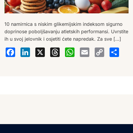
10 namirnica s niskim glikemijskim indeksom sigurno
doprinose poboljšavanju atletskih performansi. Uvrstite
ih u svoj jelovnik i osjetiti ćete napredak. Za sve […]
Facebook
LinkedIn
X
Threads
WhatsA
Email
Co
S
Lin