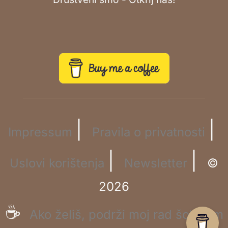
|
|
Impressum
Pravila o privatnosti
|
|
Uslovi korištenja
Newsletter
©
2026
☕
Ako želiš, podrži moj rad šoljicom