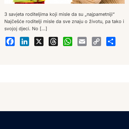
3 savjeta roditeljima koji misle da su „najpametniji“
Najčešće roditelji misle da sve znaju o životu, pa tako i
svojoj djeci. No […]
Facebook
LinkedIn
X
Threads
WhatsA
Email
Co
S
Lin