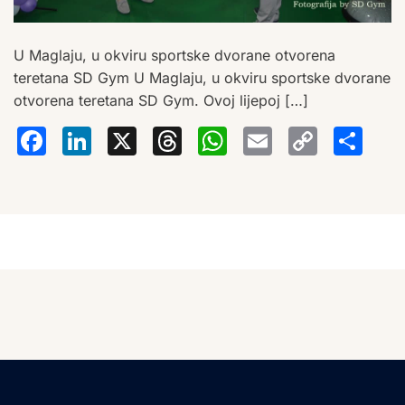
U Maglaju, u okviru sportske dvorane otvorena
teretana SD Gym U Maglaju, u okviru sportske dvorane
otvorena teretana SD Gym. Ovoj lijepoj […]
Facebook
LinkedIn
X
Threads
WhatsA
Email
Co
S
Lin