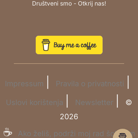
Društveni smo - Otkrij nas!
|
|
Impressum
Pravila o privatnosti
|
|
Uslovi korištenja
Newsletter
©
2026
☕
Ako želiš, podrži moj rad šoljicom