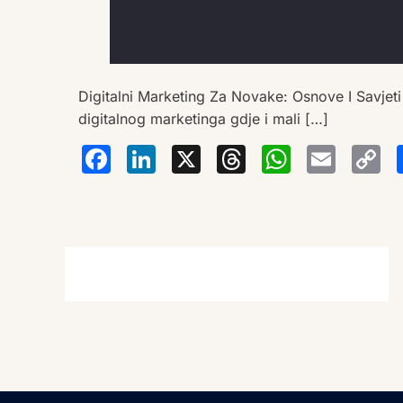
Digitalni Marketing Za Novake: Osnove I Savjeti
digitalnog marketinga gdje i mali […]
Facebook
LinkedIn
X
Thread
Wha
Em