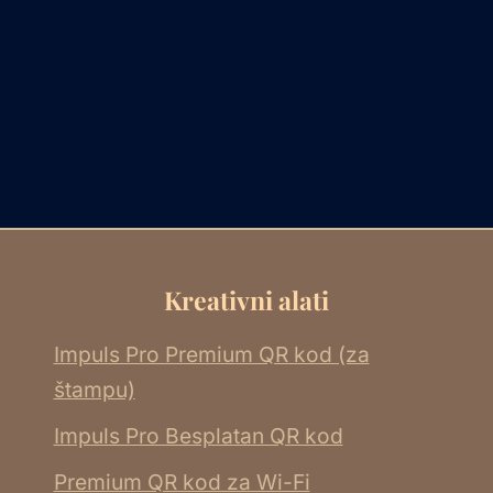
Kreativni alati
Impuls Pro Premium QR kod (za
štampu)
Impuls Pro Besplatan QR kod
Premium QR kod za Wi-Fi