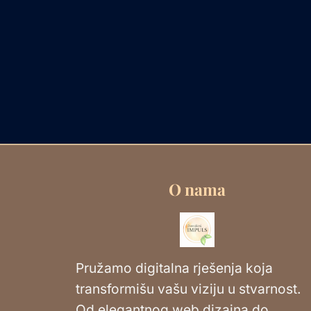
O nama
Pružamo digitalna rješenja koja
transformišu vašu viziju u stvarnost.
Od elegantnog web dizajna do