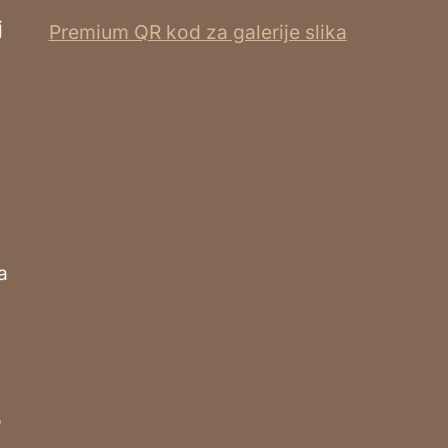
j
Premium QR kod za galerije slika
a
o