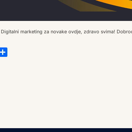
 Digitalni marketing za novake ovdje, zdravo svima! Dobrodo
s
tsApp
ail
Copy
Share
Link