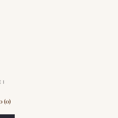
 I
0 (0)