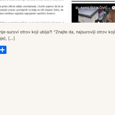
e-surovi otrov koji ubija?! “Znajte da, najsuroviji otrov koj
nje), […]
s
tsApp
ail
Copy
Share
Link