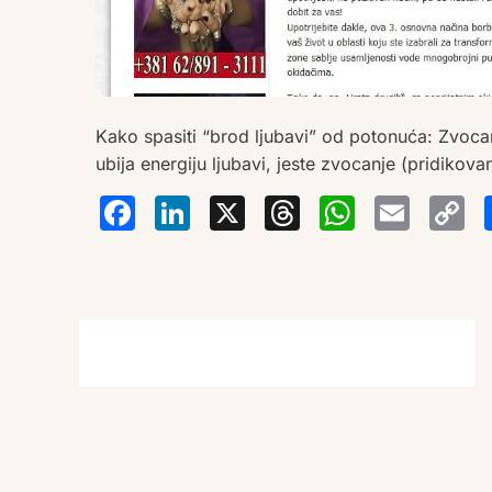
Kako spasiti “brod ljubavi” od potonuća: Zvocanj
ubija energiju ljubavi, jeste zvocanje (pridikova
Facebook
LinkedIn
X
Thread
Wha
Em