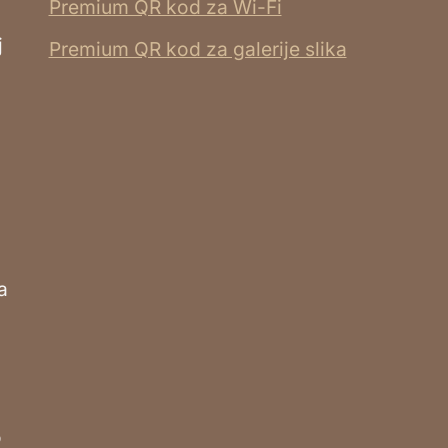
Premium QR kod za Wi-Fi
j
Premium QR kod za galerije slika
a
o