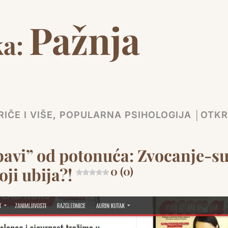
Pažnja
ka:
IČE I VIŠE
,
POPULARNA PSIHOLOGIJA │OTKR
bavi” od potonuća: Zvocanje-s
oji ubija?!
0 (0)