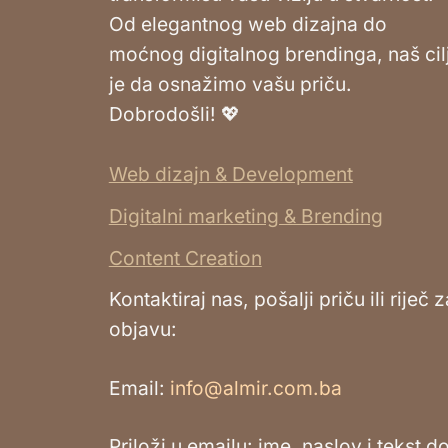
Od elegantnog web dizajna do
moćnog digitalnog brendinga, naš cil
je da osnažimo vašu priču.
Dobrodošli! 💖
Web dizajn & Development
Digitalni marketing & Brending
Content Creation
Kontaktiraj nas, pošalji priču ili riječ z
objavu:
Email:
info@almir.com.ba
Priloži u emailu: ime, naslov i tekst d