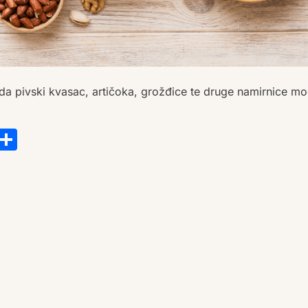
 li da pivski kvasac, artičoka, grožđice te druge namirnice 
s
tsApp
ail
Copy
Share
Link