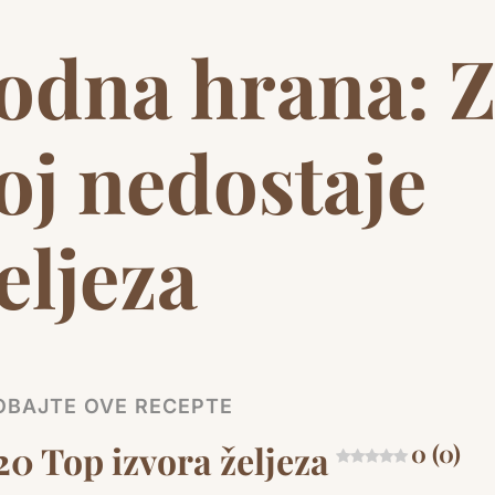
odna hrana: 
oj nedostaje
eljeza
OBAJTE OVE RECEPTE
20 Top izvora željeza
0 (0)