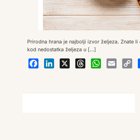
Prirodna hrana je najbolji izvor željeza. Znate
kod nedostatka željeza u […]
Facebook
LinkedIn
X
Thread
Wha
Em