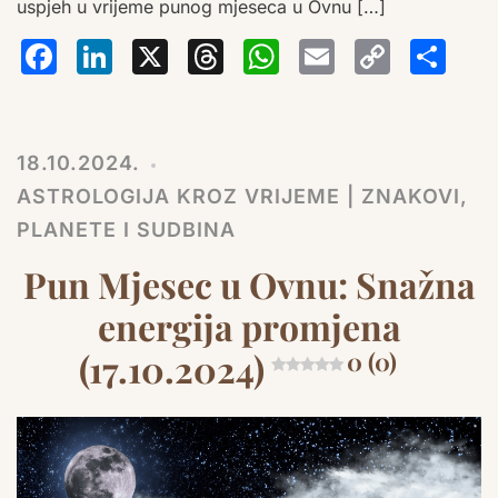
uspjeh u vrijeme punog mjeseca u Ovnu […]
Facebook
LinkedIn
X
Threads
WhatsA
Email
Co
S
Lin
18.10.2024.
ASTROLOGIJA KROZ VRIJEME | ZNAKOVI,
PLANETE I SUDBINA
Pun Mjesec u Ovnu: Snažna
energija promjena
(17.10.2024)
0 (0)