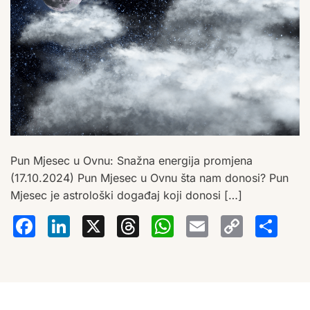
Pun Mjesec u Ovnu: Snažna energija promjena
(17.10.2024) Pun Mjesec u Ovnu šta nam donosi? Pun
Mjesec je astrološki događaj koji donosi […]
Facebook
LinkedIn
X
Threads
WhatsA
Email
Co
S
Lin