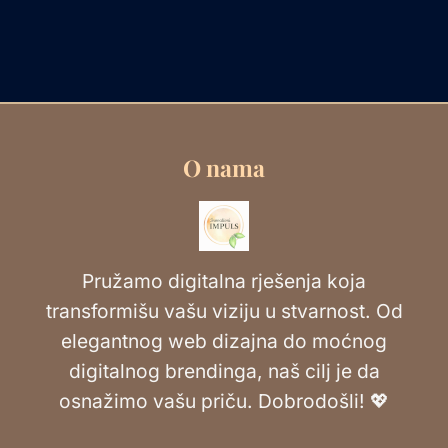
O nama
Pružamo digitalna rješenja koja
transformišu vašu viziju u stvarnost. Od
elegantnog web dizajna do moćnog
digitalnog brendinga, naš cilj je da
osnažimo vašu priču. Dobrodošli! 💖