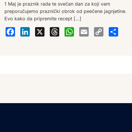
1 Maj je praznik rada te svečan dan za koji vam
preporučujemo praznički obrok od peečene jagnjetine.
Evo kako da pripremite recept […]
Facebook
LinkedIn
X
Threads
WhatsA
Email
Co
S
Lin