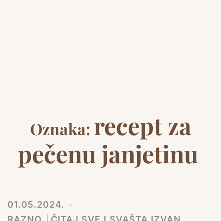
recept za
Oznaka:
pečenu janjetinu
01.05.2024.
RAZNO │ČITAJ SVE I SVAŠTA IZVAN