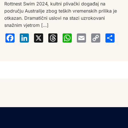
Rottnest Swim 2024, kultni plivački događaj na
području Australije zbog teških vremenskih prilika je
otkazan. Dramatični uslovi na stazi uzrokovani
snažnim vjetrom […]
Facebook
LinkedIn
X
Threads
WhatsA
Email
Co
S
Lin