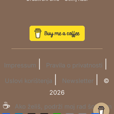
|
|
Impressum
Pravila o privatnosti
|
|
Uslovi korištenja
Newsletter
©
2026
☕
Ako želiš, podrži moj rad šoljicom