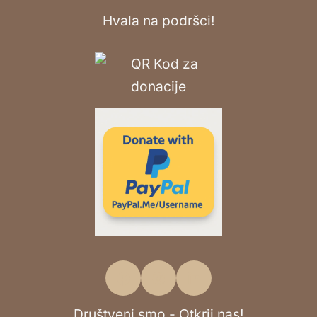
Hvala na podršci!
Društveni smo - Otkrij nas!