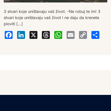
3 stvari koje uništavaju vaš život. -Ne robuj te im! 3
stvari koje uništavaju vaš život i ne daju da krenete
ploviti […]
Facebook
LinkedIn
X
Threads
WhatsA
Email
Co
S
Lin