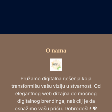
O nama
Pružamo digitalna rješenja koja
transformišu vašu viziju u stvarnost. Od
elegantnog web dizajna do moćnog
digitalnog brendinga, naš cilj je da
osnažimo vašu priču. Dobrodošli! 💖