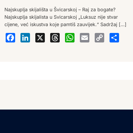
Najskuplja skijališta u Švicarskoj – Raj za bogate?
Najskuplja skijalista u Svicarskoj „Luksuz nije stvar
cijene, već iskustva koje pamtiš zauvijek.“ Sadržaj […]
Facebook
LinkedIn
X
Threads
WhatsA
Email
Co
S
Lin