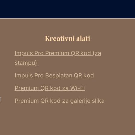
Kreativni alati
Impuls Pro Premium QR kod (za
štampu)
Impuls Pro Besplatan QR kod
Premium QR kod za Wi-Fi
j
Premium QR kod za galerije slika