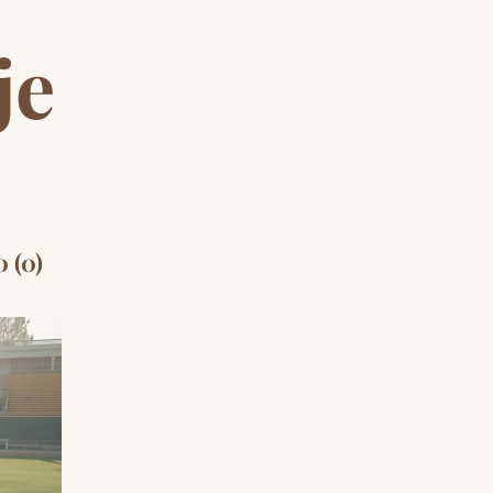
je
0 (0)