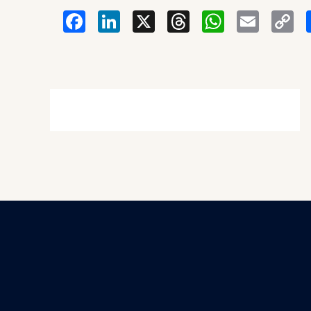
Facebook
LinkedIn
X
Thread
Wha
Em