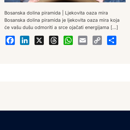
Bosanska dolina piramida | Ljekovita oaza mira
Bosanska dolina piramida je ljekovita oaza mira koja
će vašu dušu odmoriti a srce ojačati energijama […]
Facebook
LinkedIn
X
Threads
WhatsA
Email
Co
S
Lin