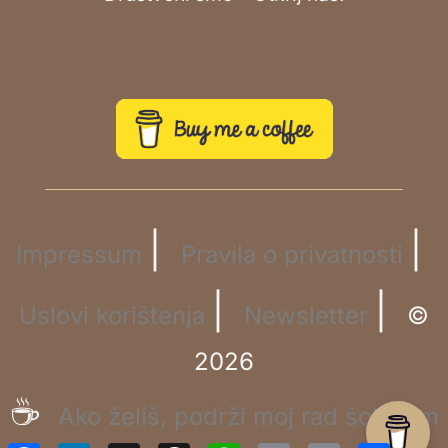
|
|
Impressum
Pravila o privatnosti
|
|
Uslovi korištenja
Newsletter
©
2026
☕
Ako želiš, podrži moj rad šoljicom