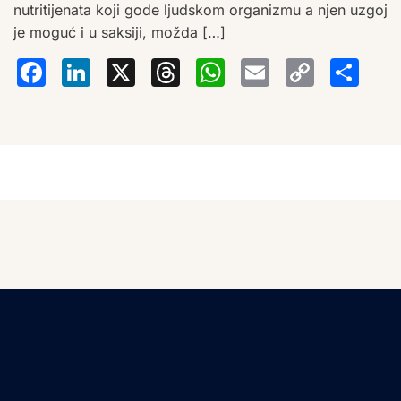
nutritijenata koji gode ljudskom organizmu a njen uzgoj
je moguć i u saksiji, možda […]
Facebook
LinkedIn
X
Threads
WhatsA
Email
Co
S
Lin