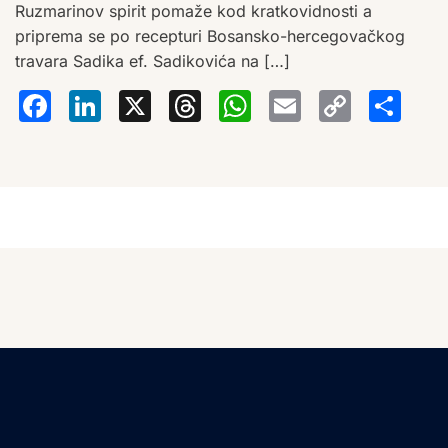
Ruzmarinov spirit pomaže kod kratkovidnosti a
priprema se po recepturi Bosansko-hercegovačkog
travara Sadika ef. Sadikovića na […]
Facebook
LinkedIn
X
Threads
WhatsA
Email
Co
S
Lin