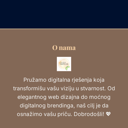
O nama
Pružamo digitalna rješenja koja
transformišu vašu viziju u stvarnost. Od
elegantnog web dizajna do moćnog
digitalnog brendinga, naš cilj je da
osnažimo vašu priču. Dobrodošli! 💖