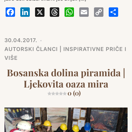
Facebook
LinkedIn
X
Threads
WhatsA
Email
Co
S
Lin
30.04.2017.
AUTORSKI ČLANCI | INSPIRATIVNE PRIČE I
VIŠE
Bosanska dolina piramida |
Ljekovita oaza mira
0 (0)