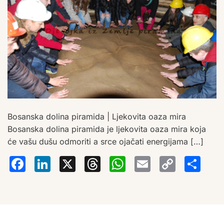
Bosanska dolina piramida | Ljekovita oaza mira
Bosanska dolina piramida je ljekovita oaza mira koja
će vašu dušu odmoriti a srce ojačati energijama […]
Facebook
LinkedIn
X
Threads
WhatsA
Email
Co
S
Lin