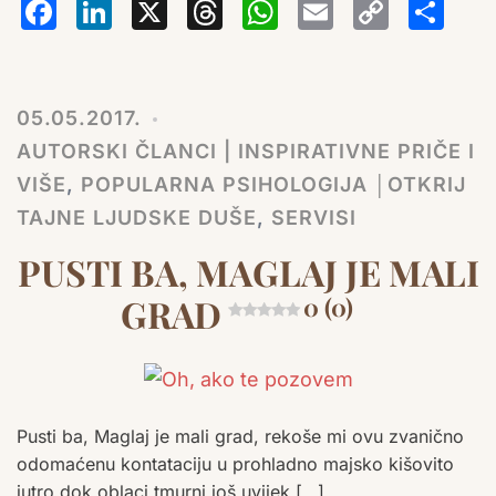
Facebook
LinkedIn
X
Threads
WhatsA
Email
Co
S
Lin
05.05.2017.
AUTORSKI ČLANCI | INSPIRATIVNE PRIČE I
VIŠE
,
POPULARNA PSIHOLOGIJA │OTKRIJ
TAJNE LJUDSKE DUŠE
,
SERVISI
PUSTI BA, MAGLAJ JE MALI
GRAD
0 (0)
Pusti ba, Maglaj je mali grad, rekoše mi ovu zvanično
odomaćenu kontataciju u prohladno majsko kišovito
jutro dok oblaci tmurni još uvijek […]