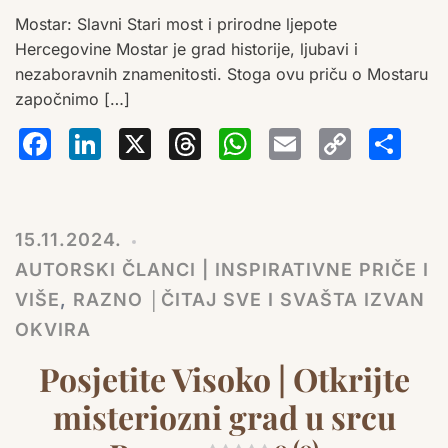
Mostar: Slavni Stari most i prirodne ljepote
Hercegovine Mostar je grad historije, ljubavi i
nezaboravnih znamenitosti. Stoga ovu priču o Mostaru
započnimo […]
Facebook
LinkedIn
X
Threads
WhatsA
Email
Co
S
Lin
15.11.2024.
AUTORSKI ČLANCI | INSPIRATIVNE PRIČE I
VIŠE
,
RAZNO │ČITAJ SVE I SVAŠTA IZVAN
OKVIRA
Posjetite Visoko | Otkrijte
misteriozni grad u srcu