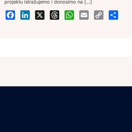
projektu istražujemo i donosimo na […]
Facebook
LinkedIn
X
Threads
WhatsA
Email
Co
S
Lin