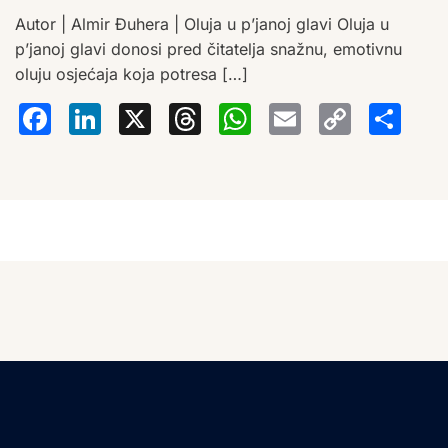
Autor | Almir Đuhera | Oluja u p’janoj glavi Oluja u
p’janoj glavi donosi pred čitatelja snažnu, emotivnu
oluju osjećaja koja potresa […]
Facebook
LinkedIn
X
Threads
WhatsA
Email
Co
S
Lin