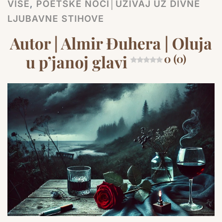
VIŠE
,
POETSKE NOĆI│UŽIVAJ UZ DIVNE
LJUBAVNE STIHOVE
Autor | Almir Đuhera | Oluja
u p’janoj glavi
0 (0)