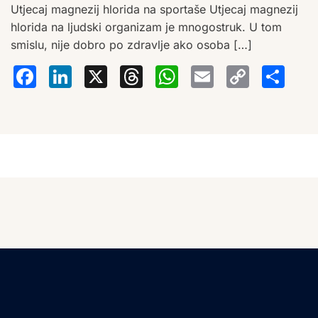
Utjecaj magnezij hlorida na sportaše Utjecaj magnezij
hlorida na ljudski organizam je mnogostruk. U tom
smislu, nije dobro po zdravlje ako osoba […]
Facebook
LinkedIn
X
Threads
WhatsA
Email
Co
S
Lin