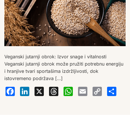
Veganski jutarnji obrok: Izvor snage i vitalnosti
Veganski jutarnji obrok može pružiti potrebnu energiju
i hranjive tvari sportašima izdržljivosti, dok
istovremeno podržava […]
Facebook
LinkedIn
X
Threads
WhatsA
Email
Co
S
Lin