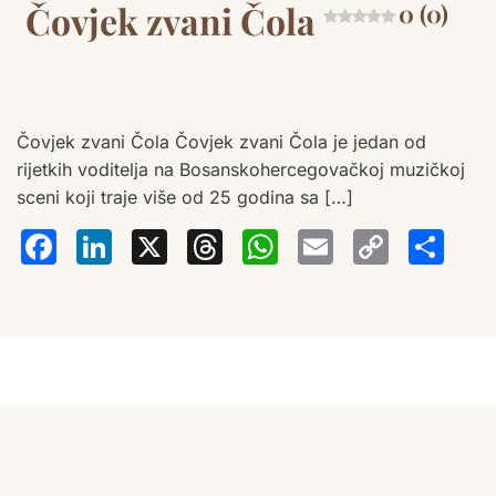
Čovjek zvani Čola
0 (0)
Čovjek zvani Čola Čovjek zvani Čola je jedan od
rijetkih voditelja na Bosanskohercegovačkoj muzičkoj
sceni koji traje više od 25 godina sa […]
Facebook
LinkedIn
X
Threads
WhatsA
Email
Co
S
Lin